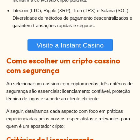
Litecoin (LTC), Ripple (XRP), Tron (TRX) e Solana (SOL):
Diversidade de métodos de pagamento descentralizados e
garantem transações rápidas e seguras.
Visite a Instant Casino
Como escolher um cripto cassino
com segurança
Ao selecionar um cassino com criptomoedas, três critérios de
segurança são essenciais: licenciamento confiável, proteção
técnica de jogos e suporte ao cliente eficiente.
A seguir, detalhamos cada aspecto com foco em práticas
experienciadas pelos nossos especialistas e relevantes para
quem é um apostador cripto:
Critérios de Licenciamento