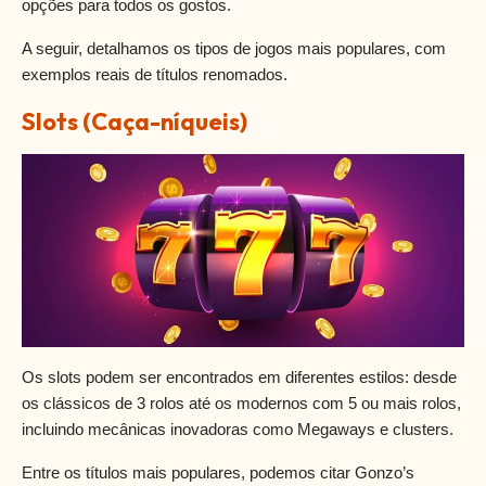
opções para todos os gostos.
A seguir, detalhamos os tipos de jogos mais populares, com
exemplos reais de títulos renomados.
Slots (Caça-níqueis)
Os slots podem ser encontrados em diferentes estilos: desde
os clássicos de 3 rolos até os modernos com 5 ou mais rolos,
incluindo mecânicas inovadoras como Megaways e clusters.
Entre os títulos mais populares, podemos citar Gonzo’s