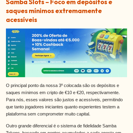
Samba Slots – Foco em depósitos e
saques mínimos extremamente
acessíveis
O principal ponto da nossa 3º colocada são os depósitos e
saques mínimos em cripto de €10 e €20, respectivamente.
Para nós, esses valores são justos e acessíveis, permitindo
que tanto jogadores iniciantes quanto experientes testem a
plataforma sem comprometer muito capital.
Outro grande diferencial é o sistema de fidelidade Samba
Tokens, baseado em pontos acumulados a cada aposta em