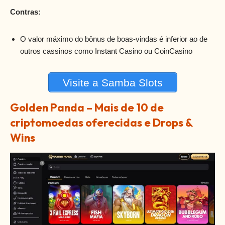
Contras:
O valor máximo do bônus de boas-vindas é inferior ao de
outros cassinos como Instant Casino ou CoinCasino
Visite a Samba Slots
Golden Panda – Mais de 10 de
criptomoedas oferecidas e Drops &
Wins