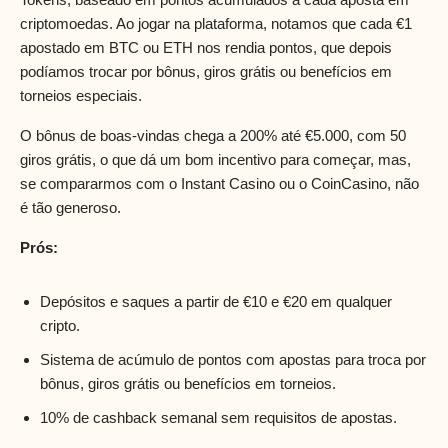
criptomoedas. Ao jogar na plataforma, notamos que cada €1
apostado em BTC ou ETH nos rendia pontos, que depois
podíamos trocar por bônus, giros grátis ou benefícios em
torneios especiais.
O bônus de boas-vindas chega a 200% até €5.000, com 50
giros grátis, o que dá um bom incentivo para começar, mas,
se compararmos com o Instant Casino ou o CoinCasino, não
é tão generoso.
Prós:
Depósitos e saques a partir de €10 e €20 em qualquer
cripto.
Sistema de acúmulo de pontos com apostas para troca por
bônus, giros grátis ou benefícios em torneios.
10% de cashback semanal sem requisitos de apostas.