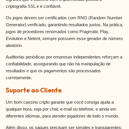
criptografia SSL e é confiável.
Os jogos devem ser certificados com RNG (Random Number
Generator) verificado, garantindo resultados justos. Na prática,
jogos de provedores renomados como Pragmatic Play,
Evolution e Netent, sempre possuem esse gerador de número
aleatório.
Auditorias periódicas por empresas independentes reforçam a
confiabilidade, assegurando que não há manipulação de
resultados e que os pagamentos são processados
corretamente.
Suporte ao Cliente
Um bom cassino cripto garante que você consiga ajuda a
qualquer hora, seja por chat, e-mail ou telefone, e ainda em
diferentes idiomas, para atender jogadores de todo o mundo.
Além disso, os saques precisam ser simples e transparentes: