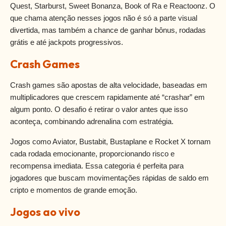
Quest, Starburst, Sweet Bonanza, Book of Ra e Reactoonz. O
que chama atenção nesses jogos não é só a parte visual
divertida, mas também a chance de ganhar bônus, rodadas
grátis e até jackpots progressivos.
Crash Games
Crash games são apostas de alta velocidade, baseadas em
multiplicadores que crescem rapidamente até “crashar” em
algum ponto. O desafio é retirar o valor antes que isso
aconteça, combinando adrenalina com estratégia.
Jogos como Aviator, Bustabit, Bustaplane e Rocket X tornam
cada rodada emocionante, proporcionando risco e
recompensa imediata. Essa categoria é perfeita para
jogadores que buscam movimentações rápidas de saldo em
cripto e momentos de grande emoção.
Jogos ao vivo