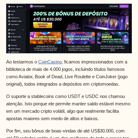
Ao testarmos o
CoinCasino
, ficamos impressionados com a
biblioteca de mais de 4.000 jogos, incluindo títulos famosos
como Aviator, Book of Dead, Live Roulette e CoinJoker (jogo
original), todos integrados a depósitos em criptomoedas.
O suporte a stablecoins como USDT e USDC nos chamou
atenção. Isto porque ele permite manter saldo estável mesmo
em um mercado cripto volátil, algo que realmente facilita
apostas maiores sem medo de altos e baixos.
Por fim, seu bônus de boas-vindas de até US$30.000, com