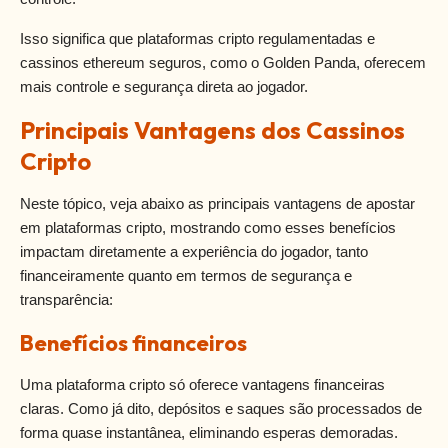
Isso significa que plataformas cripto regulamentadas e
cassinos ethereum seguros, como o Golden Panda, oferecem
mais controle e segurança direta ao jogador.
Principais Vantagens dos Cassinos
Cripto
Neste tópico, veja abaixo as principais vantagens de apostar
em plataformas cripto, mostrando como esses benefícios
impactam diretamente a experiência do jogador, tanto
financeiramente quanto em termos de segurança e
transparência:
Benefícios financeiros
Uma plataforma cripto só oferece vantagens financeiras
claras. Como já dito, depósitos e saques são processados de
forma quase instantânea, eliminando esperas demoradas.