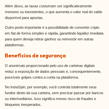
Além disso, as taxas costumam ser significativamente
menores ou inexistentes, o que aumenta o valor real do saldo
disponível para apostas.
Outro ponto importante é a possibilidade de converter cripto
em fiat de forma simples e rápida, garantindo liquidez imediata
para quem deseja retirar ganhos ou reinvestir em outras
plataformas.
Benefícios de segurança
O anonimato proporcionado pelo uso de carteiras digitais
reduz a exposição de dados pessoais e, consequentemente,
possíveis golpes contra a conta na plataforma.
No InstaSpin, por exemplo, você controla totalmente seus
fundos direto da sua carteira, sem precisar passar por bancos
ou intermediários. Isso significa menos risco de fraudes e
bloqueios inesperados.