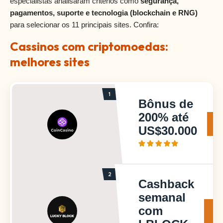
especialistas analisaram critérios como
segurança,
pagamentos, suporte e tecnologia (blockchain e RNG)
para selecionar os 11 principais sites. Confira:
Cassinos com criptomoedas:
melhores sites
Bônus de
200% até
US$30.000
Cashback
semanal
com