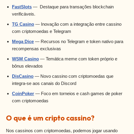
FastSlots
— Destaque para transações blockchain
verificáveis.
TG Casino
— Inovação com a integração entre cassino
com criptomoedas e Telegram
Mega Dice
— Recursos no Telegram e token nativo para
recompensas exclusivas
WSM Casino
— Temática meme com token próprio e
bônus elevados
DisCasino
— Novo cassino com criptomoedas que
integra-se aos canais do Discord
CoinPoker
— Foco em torneios e cash games de poker
com criptomoedas
O que é um cripto cassino?
Nos cassinos com criptomoedas, podemos jogar usando