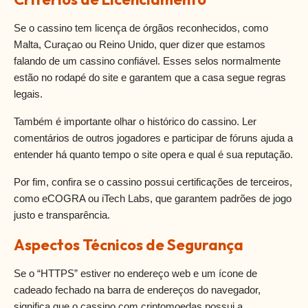
Se o cassino tem licença de órgãos reconhecidos, como
Malta, Curaçao ou Reino Unido, quer dizer que estamos
falando de um cassino confiável. Esses selos normalmente
estão no rodapé do site e garantem que a casa segue regras
legais.
Também é importante olhar o histórico do cassino. Ler
comentários de outros jogadores e participar de fóruns ajuda a
entender há quanto tempo o site opera e qual é sua reputação.
Por fim, confira se o cassino possui certificações de terceiros,
como eCOGRA ou iTech Labs, que garantem padrões de jogo
justo e transparência.
Aspectos Técnicos de Segurança
Se o “HTTPS” estiver no endereço web e um ícone de
cadeado fechado na barra de endereços do navegador,
significa que o cassino com criptomoedas possui a