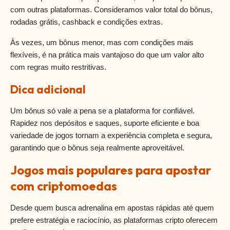
com outras plataformas. Consideramos valor total do bônus,
rodadas grátis, cashback e condições extras.
Às vezes, um bônus menor, mas com condições mais
flexíveis, é na prática mais vantajoso do que um valor alto
com regras muito restritivas.
Dica adicional
Um bônus só vale a pena se a plataforma for confiável.
Rapidez nos depósitos e saques, suporte eficiente e boa
variedade de jogos tornam a experiência completa e segura,
garantindo que o bônus seja realmente aproveitável.
Jogos mais populares para apostar
com criptomoedas
Desde quem busca adrenalina em apostas rápidas até quem
prefere estratégia e raciocínio, as plataformas cripto oferecem